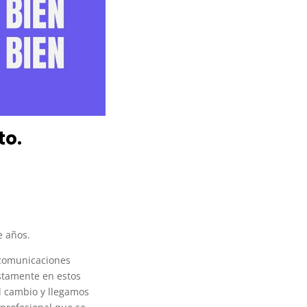
to.
e años.
r comunicaciones
ustamente en estos
l cambio y llegamos