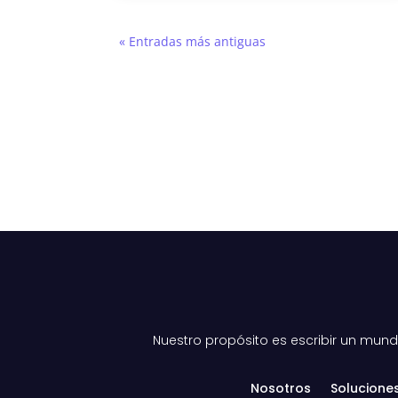
« Entradas más antiguas
Nuestro propósito es escribir un mu
Nosotros
Solucione