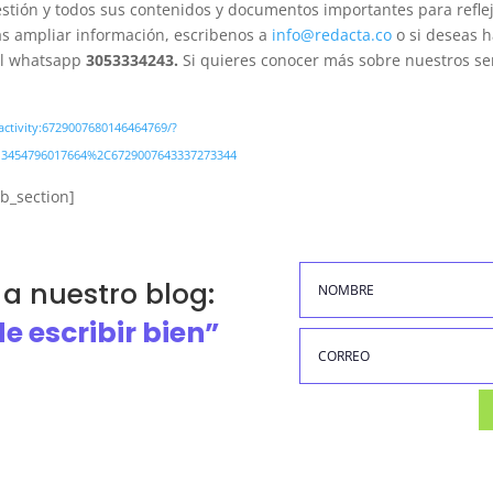
estión y todos sus contenidos y documentos importantes para refle
as ampliar información, escribenos a
info@redacta.co
o si deseas h
al whatsapp
3053334243.
Si quieres conocer más sobre nuestros ser
activity:6729007680146464769/?
3454796017664%2C6729007643337273344
b_section]
 a nuestro blog:
de escribir bien”