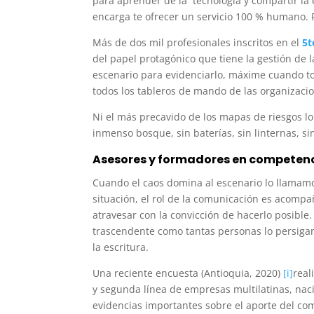
para aprender de la tecnología y compartir la
encarga te ofrecer un servicio 100 % humano. P
Más de dos mil profesionales inscritos en el
5t
del papel protagónico que tiene la gestión de
escenario para evidenciarlo, máxime cuando tod
todos los tableros de mando de las organizaci
Ni el más precavido de los mapas de riesgos l
inmenso bosque, sin baterías, sin linternas, si
Asesores y formadores en competen
Cuando el caos domina al escenario lo llamamo
situación, el rol de la comunicación es acompa
atravesar con la convicción de hacerlo posible.
trascendente como tantas personas lo persigan
la escritura.
Una reciente encuesta (Antioquia, 2020)
[i]
real
y segunda línea de empresas multilatinas, nacio
evidencias importantes sobre el aporte del com