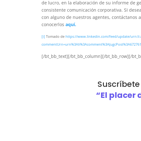
de lucro, en la elaboración de su informe de g
consistente comunicación corporativa. SI dese
con alguno de nuestros agentes, contáctanos 
conocerlos
aquí.
[i]
Tomado de
https://www.linkedin.com/feed/update/urn:li:
commentUrn=urn%3Ali%3Acomment%3A(ugcPost%3A672761
[/bt_bb_text][/bt_bb_column][/bt_bb_row][/bt_b
Suscríbete
“El placer 