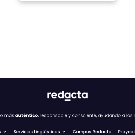
ndo más
auténtico
, responsable y consciente, ayudando a las
s
Servicios Lingüísticos
Campus Redacta
Proyec