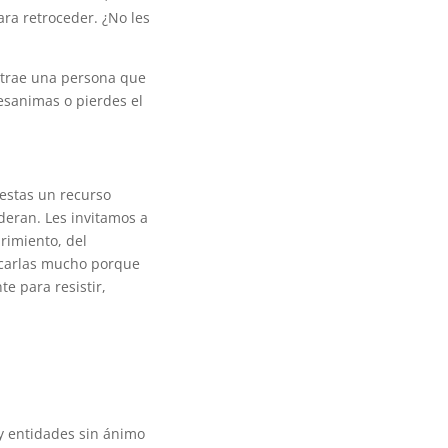
ra retroceder. ¿No les
 atrae una persona que
esanimas o pierdes el
estas un recurso
ideran. Les invitamos a
rimiento, del
licarlas mucho porque
e para resistir,
y entidades sin ánimo