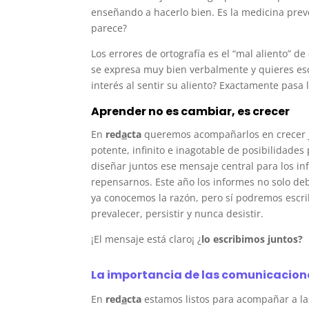
enseñando a hacerlo bien. Es la medicina prev
parece?
Los errores de ortografía es el “mal aliento” d
se expresa muy bien verbalmente y quieres es
interés al sentir su aliento? Exactamente pasa 
Aprender no es cambiar, es crecer
En
red
a
cta
queremos acompañarlos en crecer ju
potente, infinito e inagotable de posibilidades
diseñar juntos ese mensaje central para los in
repensarnos. Este año los informes no solo deb
ya conocemos la razón, pero sí podremos escrib
prevalecer, persistir y nunca desistir.
¡El mensaje está claro¡ ¿
lo escribimos juntos?
La importancia de las comunicacione
En
red
a
cta
estamos listos para acompañar a la