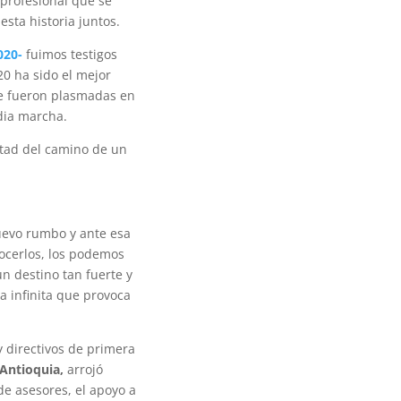
profesional que se
sta historia juntos.
020-
fuimos testigos
20 ha sido el mejor
que fueron plasmadas en
dia marcha.
itad del camino de un
nuevo rumbo y ante esa
nocerlos, los podemos
un destino tan fuerte y
a infinita que provoca
 directivos de primera
Antioquia,
arrojó
de asesores, el apoyo a