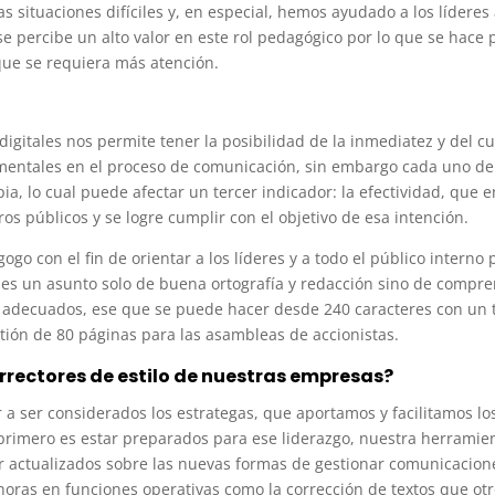
as situaciones difíciles y, en especial, hemos ayudado a los líderes
 percibe un alto valor en este rol pedagógico por lo que se hace p
que se requiera más atención.
digitales nos permite tener la posibilidad de la inmediatez y del c
mentales en el proceso de comunicación, sin embargo cada uno de 
pia, lo cual puede afectar un tercer indicador: la efectividad, que 
s públicos y se logre cumplir con el objetivo de esa intención.
go con el fin de orientar a los líderes y a todo el público interno p
o es un asunto solo de buena ortografía y redacción sino de compre
s adecuados, ese que se puede hacer desde 240 caracteres con un t
tión de 80 páginas para las asambleas de accionistas.
rrectores de estilo de nuestras empresas?
 a ser considerados los estrategas, que aportamos y facilitamos lo
 primero es estar preparados para ese liderazgo, nuestra herramien
 actualizados sobre las nuevas formas de gestionar comunicacione
 horas en funciones operativas como la corrección de textos que ot