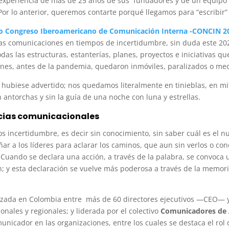
 experiencia de más de 25 años de sus fundadores y de un equipo 
or lo anterior, queremos contarte porqué llegamos para “escribir” e
o Congreso Iberoamericano de Comunicación Interna -CONCIN 2
 las comunicaciones en tiempos de incertidumbre, sin duda este 20
as las estructuras, estanterías, planes, proyectos e iniciativas 
ones, antes de la pandemia, quedaron inmóviles, paralizados o me
o hubiese advertido; nos quedamos literalmente en tinieblas, en m
n antorchas y sin la guía de una noche con luna y estrellas.
cias comunicacionales
s incertidumbre, es decir sin conocimiento, sin saber cuál es el 
ñar a los líderes para aclarar los caminos, que aun sin verlos o co
 Cuando se declara una acción, a través de la palabra, se convoca 
; y esta declaración se vuelve más poderosa a través de la memori
izada en Colombia entre más de 60 directores ejecutivos —CEO— y
nales y regionales; y liderada por el colectivo
Comunicadores de 
unicador en las organizaciones, entre los cuales se destaca el rol 