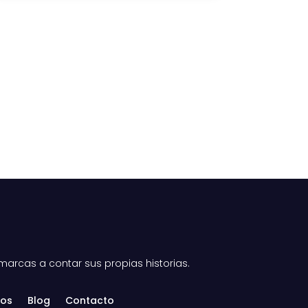
 marcas a
contar sus propias historias.
tos
Blog
Contacto